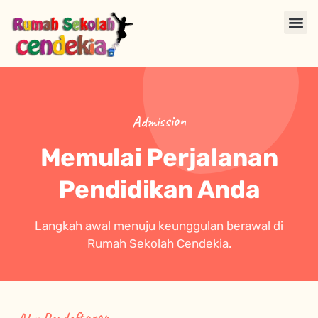
Admission
Memulai Perjalanan
Pendidikan Anda
Langkah awal menuju keunggulan berawal di
Rumah Sekolah Cendekia.